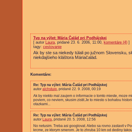
Typ na výlet: Mária Čalád pri Podhájskej
[ autor
Laura
, pridané 23. 6. 2006, 11:00,
komentáre (4)
]
tagy:
cestovanie
Ak by ste sa niekedy túlali po južnom Slovensku, sk
niekdajšieho kláštora Máriačalád.
Komentáre:
Re: Typ na výlet: Mária Čalád pri Podhájskej
autor
alchstuip
, pridané 22. 9. 2008, 00:19
Ak by niekto mal zaujem o informacie o tomto mieste, moze mi
poviem, co neviem, skusim zistit.Je to miesto s bohatou his
otazkami...
Re: Typ na výlet: Mária Čalád pri Podhájskej
autor
Laura
, pridané 20. 5. 2008, 12:56
No netusim. Treba asi googlovat. Alebo sa rovno zastavit v Po
krcme, ze ktorym smerom. Je to zhruba 10 km od dediny tako