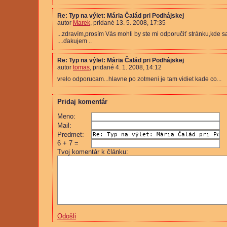
Re: Typ na výlet: Mária Čalád pri Podhájskej
autor
Marek
, pridané 13. 5. 2008, 17:35
...zdravím,prosím Vás mohli by ste mi odporučiť stránku,kde 
....ďakujem ..
Re: Typ na výlet: Mária Čalád pri Podhájskej
autor
tomas
, pridané 4. 1. 2008, 14:12
vrelo odporucam...hlavne po zotmeni je tam vidiet kade co...
Pridaj komentár
Meno:
Mail:
Predmet:
6 + 7 =
Tvoj komentár k článku:
Odošli