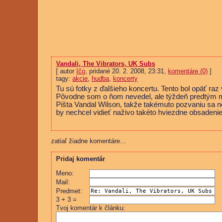
Vandali, The Vibrators, UK Subs
[ autor
Ičo
, pridané 20. 2. 2008, 23:31,
komentáre (0)
]
tagy:
akcie
,
hudba
,
koncerty
Tu sú fotky z ďalšieho koncertu. Tento bol opäť raz
Pôvodne som o ňom nevedel, ale týždeň predtým m
Pišta Vandal Wilson, takže takémuto pozvaniu sa ne
by nechcel vidieť naživo takéto hviezdne obsadeni
zatiaľ žiadne komentáre...
Pridaj komentár
Meno:
Mail:
Predmet:
3 + 3 =
Tvoj komentár k článku: