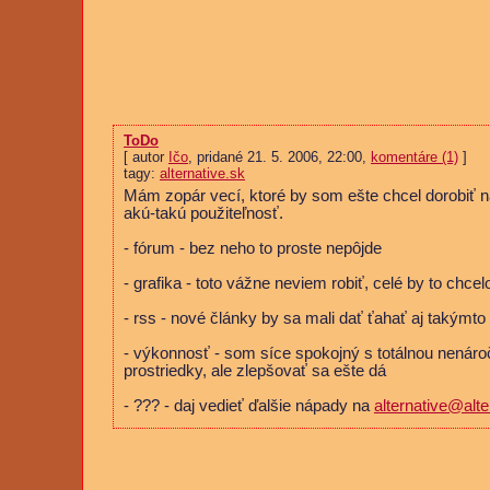
ToDo
[ autor
Ičo
, pridané 21. 5. 2006, 22:00,
komentáre (1)
]
tagy:
alternative.sk
Mám zopár vecí, ktoré by som ešte chcel dorobiť 
akú-takú použiteľnosť.
- fórum - bez neho to proste nepôjde
- grafika - toto vážne neviem robiť, celé by to chce
- rss - nové články by sa mali dať ťahať aj takým
- výkonnosť - som síce spokojný s totálnou nená
prostriedky, ale zlepšovať sa ešte dá
- ??? - daj vedieť ďalšie nápady na
alternative@alte