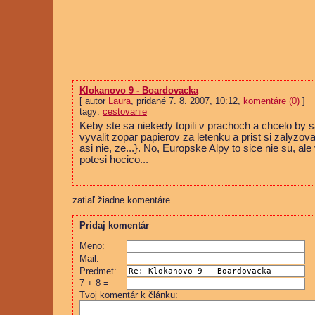
Klokanovo 9 - Boardovacka
[ autor
Laura
, pridané 7. 8. 2007, 10:12,
komentáre (0)
]
tagy:
cestovanie
Keby ste sa niekedy topili v prachoch a chcelo by
vyvalit zopar papierov za letenku a prist si zalyzova
asi nie, ze...}. No, Europske Alpy to sice nie su, ale
potesi hocico...
zatiaľ žiadne komentáre...
Pridaj komentár
Meno:
Mail:
Predmet:
7 + 8 =
Tvoj komentár k článku: