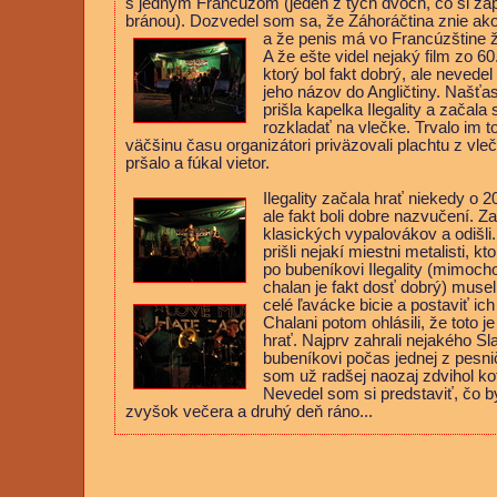
s jedným Francúzom (jeden z tých dvoch, čo si zap
bránou). Dozvedel som sa, že Záhoráčtina znie ako
a že penis má vo
Francúzštine 
A že ešte videl nejaký film zo 60
ktorý bol fakt dobrý, ale nevedel 
jeho názov do Angličtiny. Našťa
prišla kapelka Ilegality a začala 
rozkladať na vlečke. Trvalo im to
väčšinu času organizátori priväzovali plachtu z vl
pršalo a fúkal vietor.
Ilegality začala hrať niekedy o 
ale fakt boli
dobre nazvučení. Za
klasických vypalovákov a odišli.
prišli nejakí miestni metalisti, kt
po bubeníkovi Ilegality (mimoc
chalan je fakt dosť dobrý) musel
celé ľavácke bicie a postaviť ic
Chalani potom ohlásili, že toto j
hrať. Najprv zahrali nejakého S
bubeníkovi počas jednej z pesnič
som už radšej naozaj zdvihol ko
Nevedel som si predstaviť, čo by
zvyšok večera a druhý deň ráno...