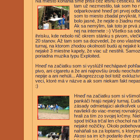
Na miesto konania sme prišli cez lesnú cestičku. M
tam už nezmestilo, tak som
ho 
odparkované hneď pri prvej odb
som to miesto zbadal prvýkrát,
bolo jasné, že nejde o žiadnu m
Ak sa nemýlim, tak toto je prvá
nej na internete :-) Všetko sa 
ihrisku, kde nebolo nič okrem stánku s pivom, vleč
20 stanov. Až tam som sa dozvedel, že ono vlastne
turnaj, na ktorom zhodou okolností budú aj nejaké ka
nejaké 3 miestne kapely, že viac už nestihli. Samo
poriadna muzika typu Exploited.
Hneď na začiatku som si vyslúžil nechápavé pohľad
pivo, ani cigaretu a že ani najnovšiu úrodu neochut
nepije a ani nehúli... Alkogrezzcup bol totiž exkluzí
veci, ktoré má v názve a ak som niekam fakt nepasov
:)
Hneď na začiatku som si všimol
pankáči hrajú nejaký
turnaj. Ľud
zásady odmietajúci akékoľvek u
navliekli do viac-menej rovnakýc
hrali za tím zo svojej krčmy. Ni
spod trička trčal len chochol na 
nejaké nožičky. Okolo pobehoval
naháňali sa za loptami, s ktorým
Akosi sa im ich podarilo dve zru