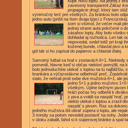
kúpiť novú loptu. Na jednej z
brá
zavesený transparent
Zákaz ko
propagácie drog!
, ktorý tam slúž
výnimočný terč pre všetkých. Za bránkou bolo odp
jedno auto (prišli na ňom dvaja týpci z Francúzska)
som si
všimol, že večer mali pl
jednej strane auta pokrčené o do
zásahov lopty. Aby bolo všetko 
dohliadal aj rozhodca. Len tak 
nepovedal, sedel totiž pri kraji ih
koženej bunde, chlastal pivo a k
gól tak si ho zapísal do papierov a chlastal ďalej.
Samotný futbal sa hral v zostavách 6+1. Niektedy 
pomenili, hlavne keď si občas niektorí pomýlili, na 
bolo jednoduchšie utekať s loptou na tu najbližšiu,
brankára a výťazoslávne odbehnúť preč. Zopárkrá
stalo, že nehrali proti sebe dve mužstvá 6+1, ale j
jedno 5+1 a
jedno mužstvo 1+0 h
všetkým. Úplne bežným javom b
hráči počas hry odbehli k divákom
z piva a vrátili sa naspäť hrať, 
niekto utekal s loptou a zrazil d
naspäť s pivom. Raz sa dokonca
jedného mužstva išli obrať súpera o loptu, ale nejako
3 minúty sa potom nevedeli postaviť na nohy. Jede
v útoku zabalil, ľahol si k súperovej bránke a spal