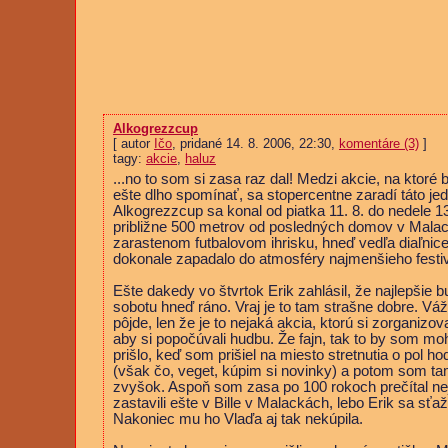
Alkogrezzcup
[ autor
Ičo
, pridané 14. 8. 2006, 22:30,
komentáre (3)
]
tagy:
akcie
,
haluz
...no to som si zasa raz dal! Medzi akcie, na ktoré
ešte dlho spomínať, sa stopercentne zaradí táto je
Alkogrezzcup sa konal od piatka 11. 8. do nedele 13
približne 500 metrov od posledných domov v Mala
zarastenom futbalovom ihrisku, hneď vedľa diaľnic
dokonale zapadalo do atmosféry najmenšieho festi
Ešte dakedy vo štvrtok Erik zahlásil, že najlepšie
sobotu hneď ráno. Vraj je to tam strašne dobre. Váž
pôjde, len že je to nejaká akcia, ktorú si zorganizov
aby si popočúvali hudbu. Že fajn, tak to by som mo
prišlo, keď som prišiel na miesto stretnutia o pol h
(však čo, veget, kúpim si novinky) a potom som ta
zvyšok. Aspoň som zasa po 100 rokoch prečítal ne
zastavili ešte v Bille v Malackách, lebo Erik sa sťa
Nakoniec mu ho Vlaďa aj tak nekúpila.