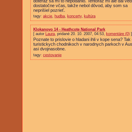
doteraz sa mi to nepodarilo. Tentoraz mi ale dal ved
dostatočne včas, takže nebol dôvod, aby som sa
neprišiel pozrieť.
tagy:
akcie
,
hudba
,
koncerty
,
kultúra
Klokanovo 14 - Heathcote National Park
[ autor
Laura
, pridané 20. 10. 2007, 04:53,
komentáre (0)
]
Poznate to prislovie o hladani ihli v kope sena? Tak
turistickych chodnikoch v narodnych parkoch v Austra
asi dvojnasobne.
tagy:
cestovanie