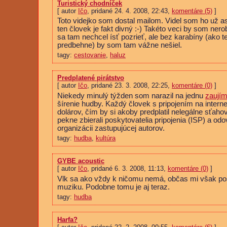
Turistický chodníček
[ autor
Ičo
, pridané 24. 4. 2008, 22:43,
komentáre (5)
]
Toto videjko som dostal mailom. Videl som ho už asi
ten človek je fakt divný :-) Takéto veci by som ner
sa tam nechcel ísť pozrieť, ale bez karabíny (ako t
predbehne) by som tam vážne nešiel.
tagy:
cestovanie
,
haluz
Predplatené pirátstvo
[ autor
Ičo
, pridané 23. 3. 2008, 22:25,
komentáre (0)
]
Niekedy minulý týžden som narazil na jednu
zaujím
šírenie hudby. Každý človek s pripojením na intern
dolárov, čím by si akoby predplatil nelegálne sťah
pekne zbierali poskytovatelia pripojenia (ISP) a odo
organizácii zastupujúcej autorov.
tagy:
hudba
,
kultúra
GYBE acoustic
[ autor
Ičo
, pridané 6. 3. 2008, 11:13,
komentáre (0)
]
Vlk sa ako vždy k ničomu nemá, občas mi však poš
muziku. Podobne tomu je aj teraz.
tagy:
hudba
Harfa?