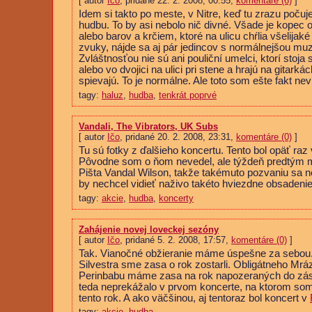
[ autor
Ičo
, pridané 22. 2. 2008, 00:55,
komentáre (6)
]
Idem si takto po meste, v Nitre, keď tu zrazu poču
hudbu. To by asi nebolo nič divné. Všade je kopec
alebo barov a krčiem, ktoré na ulicu chŕlia všelijaké
zvuky, nájde sa aj pár jedincov s normálnejšou muz
Zvláštnosťou nie sú ani pouliční umelci, ktorí stoja
alebo vo dvojici na ulici pri stene a hrajú na gitarká
spievajú. To je normálne. Ale toto som ešte fakt nevi
tagy:
haluz
,
hudba
,
tenkrát poprvé
Vandali, The Vibrators, UK Subs
[ autor
Ičo
, pridané 20. 2. 2008, 23:31,
komentáre (0)
]
Tu sú fotky z ďalšieho koncertu. Tento bol opäť raz
Pôvodne som o ňom nevedel, ale týždeň predtým m
Pišta Vandal Wilson, takže takémuto pozvaniu sa ne
by nechcel vidieť naživo takéto hviezdne obsadeni
tagy:
akcie
,
hudba
,
koncerty
Zahájenie novej loveckej sezóny
[ autor
Ičo
, pridané 5. 2. 2008, 17:57,
komentáre (0)
]
Tak. Vianočné obžieranie máme úspešne za sebou
Silvestra sme zasa o rok zostarli. Obligátneho Mrá
Perinbabu máme zasa na rok napozeraných do zás
teda neprekážalo v prvom koncerte, na ktorom som
tento rok. A ako väčšinou, aj tentoraz bol koncert v
tagy:
akcie
,
hudba