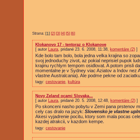
Strana:
[1]
[2]
[3]
[4]
[5]
[6]
Klokanovo 17 - tentoraz o Klokanove
[ autor
Laura
, pridané 23. 6. 2008, 11:38,
komentáre (2)
]
Kde bolo tam bolo, bola jedna velka krajina so zopar 
svoj jednoduchy zivot, az pokial neprisiel pupok lu
krajinu rychlym tempom osidlovat. A potom prisli da
momentalne je v Sydney viac Aziatov a Indov nez Au
vlastne Australcania). Ale podme pekne od zaciatku
tagy:
cestovanie
,
kultúra
Novy Zeland ocami Slovaka...
[ autor
Laura
, pridané 20. 5. 2008, 12:48,
komentáre (2)
]
Po skonceni nasho pobytu v Zemi pana prstenov mi 
cely cas dralo na jazyk:
Slovensko je vlastne upln
Akesi vyjadrenie pocitu, ktory som mala pocas cele
kazdej atrakcii, v kazdom kempe.
tagy:
cestovanie