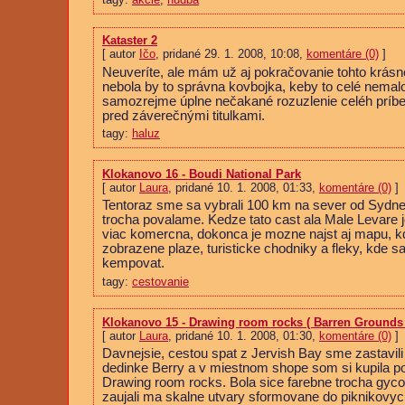
Kataster 2
[ autor
Ičo
, pridané 29. 1. 2008, 10:08,
komentáre (0)
]
Neuveríte, ale mám už aj pokračovanie tohto krásn
nebola by to správna kovbojka, keby to celé nemal
samozrejme úplne nečakané rozuzlenie celéh príbe
pred záverečnými titulkami.
tagy:
haluz
Klokanovo 16 - Boudi National Park
[ autor
Laura
, pridané 10. 1. 2008, 01:33,
komentáre (0)
]
Tentoraz sme sa vybrali 100 km na sever od Sydne
trocha povalame. Kedze tato cast ala Male Levare j
viac komercna, dokonca je mozne najst aj mapu, k
zobrazene plaze, turisticke chodniky a fleky, kde s
kempovat.
tagy:
cestovanie
Klokanovo 15 - Drawing room rocks ( Barren Grounds
[ autor
Laura
, pridané 10. 1. 2008, 01:30,
komentáre (0)
]
Davnejsie, cestou spat z Jervish Bay sme zastavili
dedinke Berry a v miestnom shope som si kupila p
Drawing room rocks. Bola sice farebne trocha gyco
zaujali ma skalne utvary sformovane do piknikovych