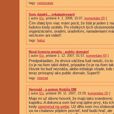
tagy:
cestovanie
Som dajaký... vykatastrovaný
[ autor
Ičo
, pridané 4. 1. 2008, 15:07,
komentáre (0)
]
Čím ďalej tým viac mám pocit, že štát je jeden z na
ľudstvo kedy urobilo. Po všetkých tých skúsenosti
organizáciami, úradmi, úradníkmi, nariadeniami mám
nechcem ani vidieť!
tagy:
haluz
Nová licencia qmailu - public domain!
[ autor
Ičo
, pridané 1. 12. 2007, 01:57,
komentáre (0)
]
Predpokladám, že drvivá väčšina ľudí netuší, čo to q
čo je na ňom také dobré, prípadne čo je na ňom tak
človek ho buď neznáša, alebo inštaluje všade, kde s
teraz prístupný ako public domain. Super!!!
tagy:
internet
Vernisáž - a potom Kotúče DM
[ autor
Ičo
, pridané 30. 11. 2007, 23:29,
komentáre (3)
]
Majo mi už dávno hovoril, že majú takú srandovnú
kapelku. A dokonca som bol vraj úplne prvý, kto ich
kedy
spomenul na webe
. Už dlho som mu sľuboval
sa na chalanov pôjdem pozrieť, keď budú hrať, ale